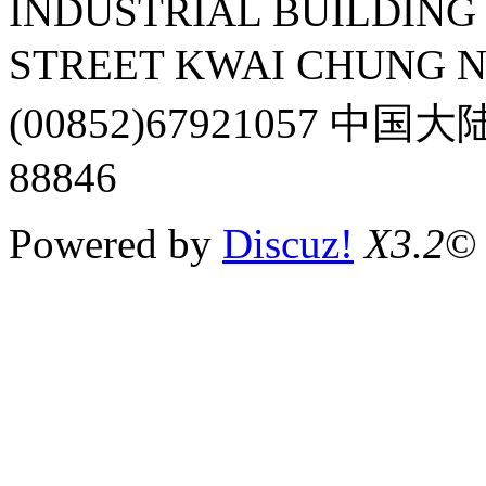
INDUSTRIAL BUILDING 
STREET KWAI CHUNG 
(00852)67921057 中国
88846
Powered by
Discuz!
X3.2
©