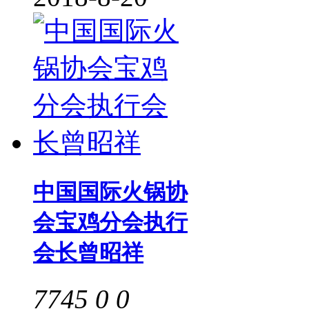
中国国际火锅协
会宝鸡分会执行
会长曾昭祥
7745
0
0