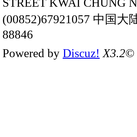
STREET KWAI CHUNG 
(00852)67921057 中国
88846
Powered by
Discuz!
X3.2
©